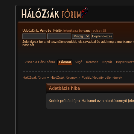
Üdvözlünk,
Vendég
. Kérjük
jelentkezz be
vagy
regisztrálj
.
Jelentkezz be a felhasználóneveddel, jelszavaddal és add meg a munkamen
hosszát
Vissza a HálóZsákra
Főoldal
Súgó
Keresés
Naptár
Bejelentkez
HálóZsák fórum
»
HálóZsák fórumok
»
Pozitív/Negatív vélemények
Adatbázis hiba
Kérlek próbáld újra. Ha ismét ez a hibaképernyő jele