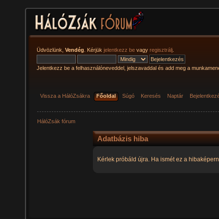
Üdvözlünk,
Vendég
. Kérjük
jelentkezz be
vagy
regisztrálj
.
Jelentkezz be a felhasználóneveddel, jelszavaddal és add meg a munkamen
Vissza a HálóZsákra
Főoldal
Súgó
Keresés
Naptár
Bejelentkez
HálóZsák fórum
Adatbázis hiba
Kérlek próbáld újra. Ha ismét ez a hibaképern