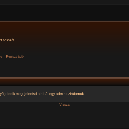
et hosszát
és
Regisztráció
yő jelenik meg, jelentsd a hibát egy adminisztrátornak.
Vissza