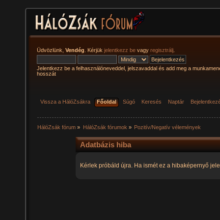
Üdvözlünk,
Vendég
. Kérjük
jelentkezz be
vagy
regisztrálj
.
Jelentkezz be a felhasználóneveddel, jelszavaddal és add meg a munkamen
hosszát
Vissza a HálóZsákra
Főoldal
Súgó
Keresés
Naptár
Bejelentkez
HálóZsák fórum
»
HálóZsák fórumok
»
Pozitív/Negatív vélemények
Adatbázis hiba
Kérlek próbáld újra. Ha ismét ez a hibaképernyő jele