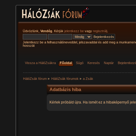
Üdvözlünk,
Vendég
. Kérjük
jelentkezz be
vagy
regisztrálj
.
Jelentkezz be a felhasználóneveddel, jelszavaddal és add meg a munkamen
hosszát
Vissza a HálóZsákra
Főoldal
Súgó
Keresés
Naptár
Bejelentkez
HálóZsák fórum
»
HálóZsák fórumok
»
a Zsák
Adatbázis hiba
Kérlek próbáld újra. Ha ismét ez a hibaképernyő jele