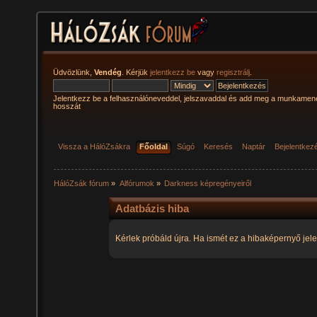
Üdvözlünk,
Vendég
. Kérjük
jelentkezz be
vagy
regisztrálj
.
Jelentkezz be a felhasználóneveddel, jelszavaddal és add meg a munkamen
hosszát
Vissza a HálóZsákra
Főoldal
Súgó
Keresés
Naptár
Bejelentkez
HálóZsák fórum
»
Alfórumok
»
Darkness képregényeiről
Adatbázis hiba
Kérlek próbáld újra. Ha ismét ez a hibaképernyő jele