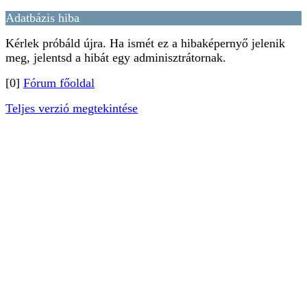
Adatbázis hiba
Kérlek próbáld újra. Ha ismét ez a hibaképernyő jelenik
meg, jelentsd a hibát egy adminisztrátornak.
[0]
Fórum főoldal
Teljes verzió megtekintése