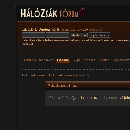
Üdvözlünk,
Vendég
. Kérjük
jelentkezz be
vagy
regisztrálj
.
Jelentkezz be a felhasználóneveddel, jelszavaddal és add meg a munkamen
hosszát
Vissza a HálóZsákra
Főoldal
Súgó
Keresés
Naptár
Bejelentkez
HálóZsák fórum
»
HálóZsák fórumok
»
a Zsák
Adatbázis hiba
Kérlek próbáld újra. Ha ismét ez a hibaképernyő jele