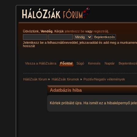
Üdvözlünk,
Vendég
. Kérjük
jelentkezz be
vagy
regisztrálj
.
Jelentkezz be a felhasználóneveddel, jelszavaddal és add meg a munkamen
hosszát
Vissza a HálóZsákra
Főoldal
Súgó
Keresés
Naptár
Bejelentkez
HálóZsák fórum
»
HálóZsák fórumok
»
Pozitív/Negatív vélemények
Adatbázis hiba
Kérlek próbáld újra. Ha ismét ez a hibaképernyő jele