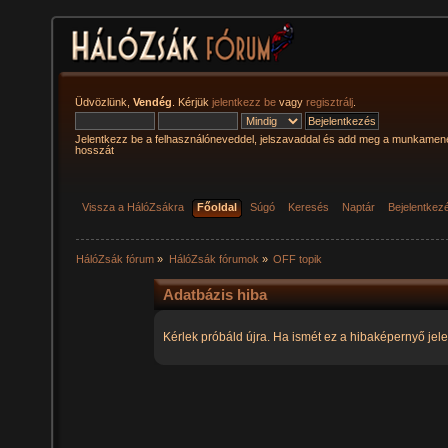
Üdvözlünk,
Vendég
. Kérjük
jelentkezz be
vagy
regisztrálj
.
Jelentkezz be a felhasználóneveddel, jelszavaddal és add meg a munkamen
hosszát
Vissza a HálóZsákra
Főoldal
Súgó
Keresés
Naptár
Bejelentkez
HálóZsák fórum
»
HálóZsák fórumok
»
OFF topik
Adatbázis hiba
Kérlek próbáld újra. Ha ismét ez a hibaképernyő jele