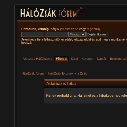
Üdvözlünk,
Vendég
. Kérjük
jelentkezz be
vagy
regisztrálj
.
Jelentkezz be a felhasználóneveddel, jelszavaddal és add meg a munkamen
hosszát
Vissza a HálóZsákra
Főoldal
Súgó
Keresés
Naptár
Bejelentkez
HálóZsák fórum
»
HálóZsák fórumok
»
a Zsák
Adatbázis hiba
Kérlek próbáld újra. Ha ismét ez a hibaképernyő jele