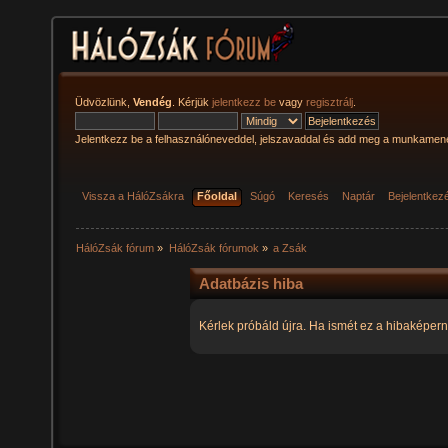
Üdvözlünk,
Vendég
. Kérjük
jelentkezz be
vagy
regisztrálj
.
Jelentkezz be a felhasználóneveddel, jelszavaddal és add meg a munkamen
Vissza a HálóZsákra
Főoldal
Súgó
Keresés
Naptár
Bejelentkez
HálóZsák fórum
»
HálóZsák fórumok
»
a Zsák
Adatbázis hiba
Kérlek próbáld újra. Ha ismét ez a hibaképern