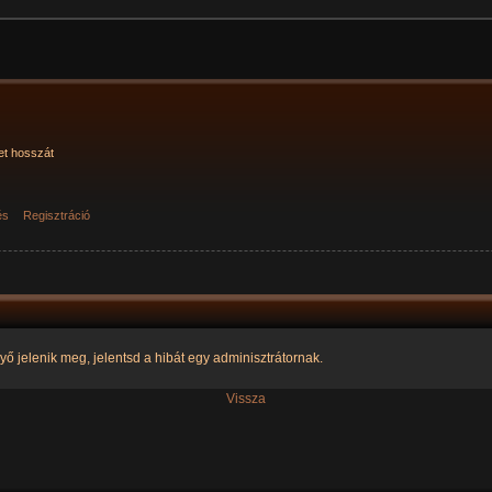
et hosszát
és
Regisztráció
yő jelenik meg, jelentsd a hibát egy adminisztrátornak.
Vissza