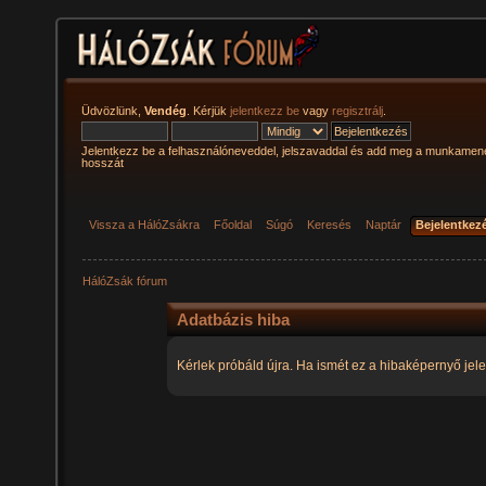
Üdvözlünk,
Vendég
. Kérjük
jelentkezz be
vagy
regisztrálj
.
Jelentkezz be a felhasználóneveddel, jelszavaddal és add meg a munkamen
hosszát
Vissza a HálóZsákra
Főoldal
Súgó
Keresés
Naptár
Bejelentkez
HálóZsák fórum
Adatbázis hiba
Kérlek próbáld újra. Ha ismét ez a hibaképernyő jele