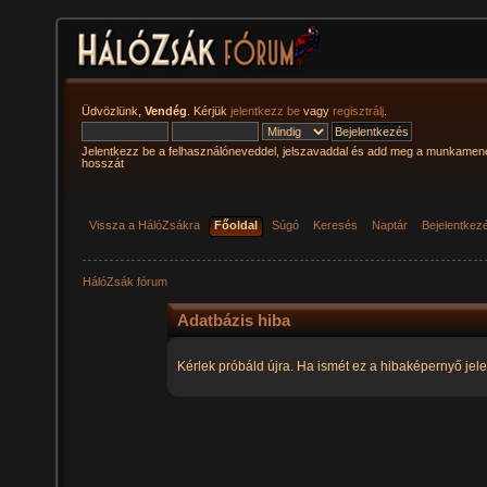
Üdvözlünk,
Vendég
. Kérjük
jelentkezz be
vagy
regisztrálj
.
Jelentkezz be a felhasználóneveddel, jelszavaddal és add meg a munkamen
hosszát
Vissza a HálóZsákra
Főoldal
Súgó
Keresés
Naptár
Bejelentkez
HálóZsák fórum
Adatbázis hiba
Kérlek próbáld újra. Ha ismét ez a hibaképernyő jele