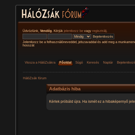
Üdvözlünk,
Vendég
. Kérjük
jelentkezz be
vagy
regisztrálj
.
Jelentkezz be a felhasználóneveddel, jelszavaddal és add meg a munkamen
hosszát
Vissza a HálóZsákra
Főoldal
Súgó
Keresés
Naptár
Bejelentkez
HálóZsák fórum
Adatbázis hiba
Kérlek próbáld újra. Ha ismét ez a hibaképernyő jele