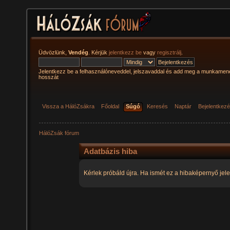
Üdvözlünk,
Vendég
. Kérjük
jelentkezz be
vagy
regisztrálj
.
Jelentkezz be a felhasználóneveddel, jelszavaddal és add meg a munkamen
hosszát
Vissza a HálóZsákra
Főoldal
Súgó
Keresés
Naptár
Bejelentkez
HálóZsák fórum
Adatbázis hiba
Kérlek próbáld újra. Ha ismét ez a hibaképernyő jele