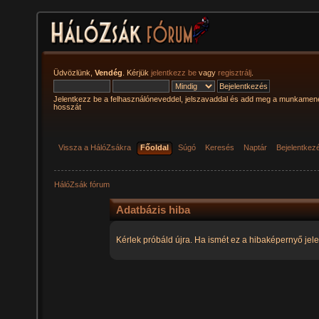
Üdvözlünk,
Vendég
. Kérjük
jelentkezz be
vagy
regisztrálj
.
Jelentkezz be a felhasználóneveddel, jelszavaddal és add meg a munkamen
hosszát
Vissza a HálóZsákra
Főoldal
Súgó
Keresés
Naptár
Bejelentkez
HálóZsák fórum
Adatbázis hiba
Kérlek próbáld újra. Ha ismét ez a hibaképernyő jele