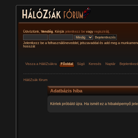
Üdvözlünk,
Vendég
. Kérjük
jelentkezz be
vagy
regisztrálj
.
Jelentkezz be a felhasználóneveddel, jelszavaddal és add meg a munkamen
hosszát
Vissza a HálóZsákra
Főoldal
Súgó
Keresés
Naptár
Bejelentkez
HálóZsák fórum
Adatbázis hiba
Kérlek próbáld újra. Ha ismét ez a hibaképernyő jele