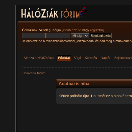
Üdvözlünk,
Vendég
. Kérjük
jelentkezz be
vagy
regisztrálj
.
Jelentkezz be a felhasználóneveddel, jelszavaddal és add meg a munkamen
Vissza a HálóZsákra
Főoldal
Súgó
Keresés
Naptár
Bejelentkez
HálóZsák fórum
Adatbázis hiba
Kérlek próbáld újra. Ha ismét ez a hibaképern