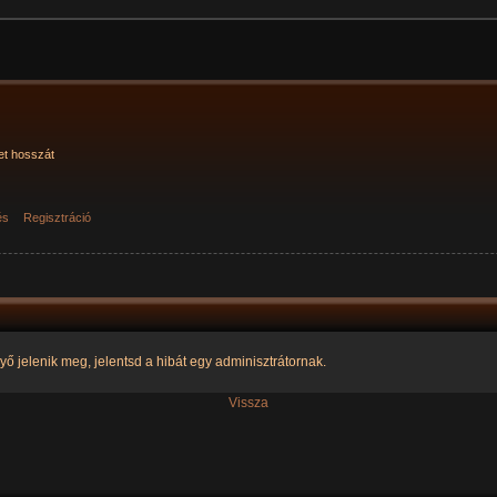
et hosszát
és
Regisztráció
yő jelenik meg, jelentsd a hibát egy adminisztrátornak.
Vissza