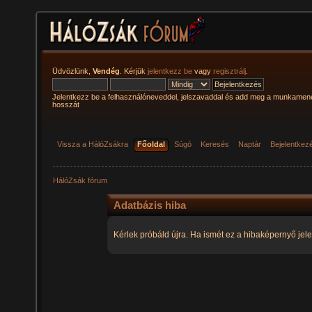
Üdvözlünk,
Vendég
. Kérjük
jelentkezz be
vagy
regisztrálj
.
Jelentkezz be a felhasználóneveddel, jelszavaddal és add meg a munkamen
hosszát
Vissza a HálóZsákra
Főoldal
Súgó
Keresés
Naptár
Bejelentkez
HálóZsák fórum
Adatbázis hiba
Kérlek próbáld újra. Ha ismét ez a hibaképernyő jele