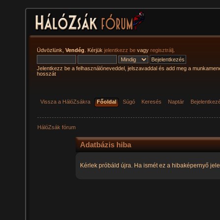
Üdvözlünk,
Vendég
. Kérjük
jelentkezz be
vagy
regisztrálj
.
Jelentkezz be a felhasználóneveddel, jelszavaddal és add meg a munkamen
hosszát
Vissza a HálóZsákra
Főoldal
Súgó
Keresés
Naptár
Bejelentkez
HálóZsák fórum
Adatbázis hiba
Kérlek próbáld újra. Ha ismét ez a hibaképernyő jele