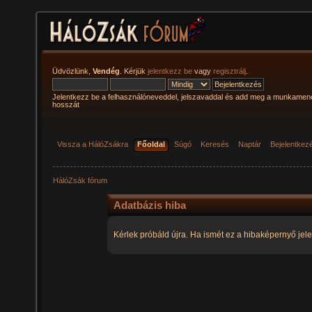
Üdvözlünk,
Vendég
. Kérjük
jelentkezz be
vagy
regisztrálj
.
Jelentkezz be a felhasználóneveddel, jelszavaddal és add meg a munkamen
hosszát
Vissza a HálóZsákra
Főoldal
Súgó
Keresés
Naptár
Bejelentkez
HálóZsák fórum
Adatbázis hiba
Kérlek próbáld újra. Ha ismét ez a hibaképernyő jele