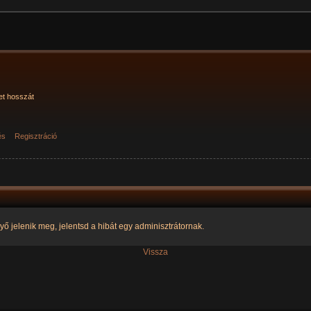
et hosszát
és
Regisztráció
yő jelenik meg, jelentsd a hibát egy adminisztrátornak.
Vissza