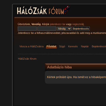
Üdvözlünk,
Vendég
. Kérjük
jelentkezz be
vagy
regisztrálj
.
Jelentkezz be a felhasználóneveddel, jelszavaddal és add meg a munkamen
Vissza a HálóZsákra
Főoldal
Súgó
Keresés
Naptár
Bejelentkez
HálóZsák fórum
Adatbázis hiba
Kérlek próbáld újra. Ha ismét ez a hibaképern