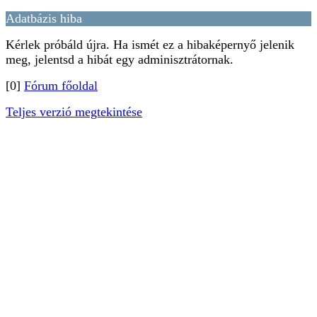
Adatbázis hiba
Kérlek próbáld újra. Ha ismét ez a hibaképernyő jelenik
meg, jelentsd a hibát egy adminisztrátornak.
[0]
Fórum főoldal
Teljes verzió megtekintése