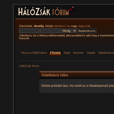
Üdvözlünk,
Vendég
. Kérjük
jelentkezz be
vagy
regisztrálj
.
Jelentkezz be a felhasználóneveddel, jelszavaddal és add meg a munkamen
hosszát
Vissza a HálóZsákra
Főoldal
Súgó
Keresés
Naptár
Bejelentkez
HálóZsák fórum
Adatbázis hiba
Kérlek próbáld újra. Ha ismét ez a hibaképernyő jele