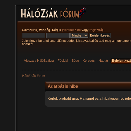
Üdvözlünk,
Vendég
. Kérjük
jelentkezz be
vagy
regisztrálj
.
Jelentkezz be a felhasználóneveddel, jelszavaddal és add meg a munkamen
hosszát
Vissza a HálóZsákra
Főoldal
Súgó
Keresés
Naptár
Bejelentkez
HálóZsák fórum
Adatbázis hiba
Kérlek próbáld újra. Ha ismét ez a hibaképernyő jele