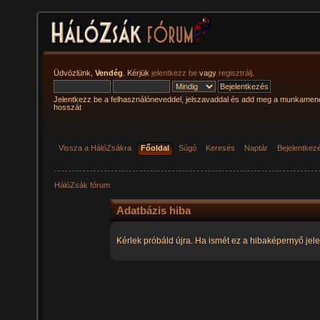
Üdvözlünk,
Vendég
. Kérjük
jelentkezz be
vagy
regisztrálj
.
Jelentkezz be a felhasználóneveddel, jelszavaddal és add meg a munkamen
hosszát
Vissza a HálóZsákra
Főoldal
Súgó
Keresés
Naptár
Bejelentkez
HálóZsák fórum
Adatbázis hiba
Kérlek próbáld újra. Ha ismét ez a hibaképernyő jele