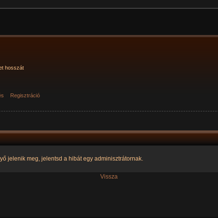
et hosszát
és
Regisztráció
yő jelenik meg, jelentsd a hibát egy adminisztrátornak.
Vissza