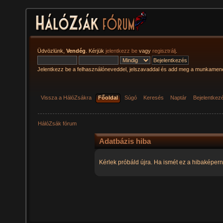
Üdvözlünk,
Vendég
. Kérjük
jelentkezz be
vagy
regisztrálj
.
Jelentkezz be a felhasználóneveddel, jelszavaddal és add meg a munkamen
Vissza a HálóZsákra
Főoldal
Súgó
Keresés
Naptár
Bejelentkez
HálóZsák fórum
Adatbázis hiba
Kérlek próbáld újra. Ha ismét ez a hibaképern