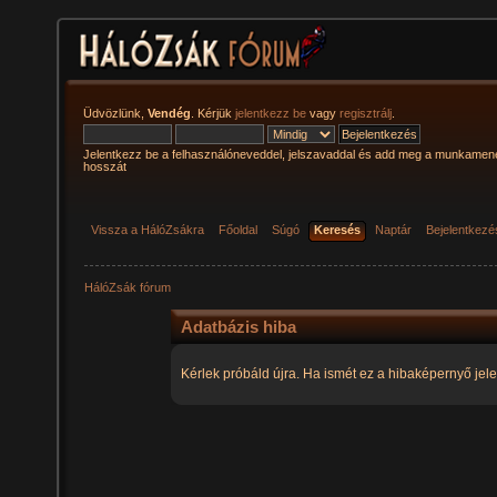
Üdvözlünk,
Vendég
. Kérjük
jelentkezz be
vagy
regisztrálj
.
Jelentkezz be a felhasználóneveddel, jelszavaddal és add meg a munkamen
hosszát
Vissza a HálóZsákra
Főoldal
Súgó
Keresés
Naptár
Bejelentkezé
HálóZsák fórum
Adatbázis hiba
Kérlek próbáld újra. Ha ismét ez a hibaképernyő jele