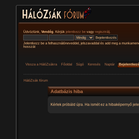
Üdvözlünk,
Vendég
. Kérjük
jelentkezz be
vagy
regisztrálj
.
Jelentkezz be a felhasználóneveddel, jelszavaddal és add meg a munkamen
hosszát
Vissza a HálóZsákra
Főoldal
Súgó
Keresés
Naptár
Bejelentkez
HálóZsák fórum
Adatbázis hiba
Kérlek próbáld újra. Ha ismét ez a hibaképernyő jele