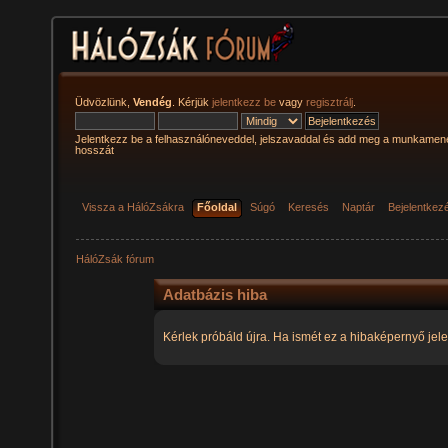
Üdvözlünk,
Vendég
. Kérjük
jelentkezz be
vagy
regisztrálj
.
Jelentkezz be a felhasználóneveddel, jelszavaddal és add meg a munkamen
hosszát
Vissza a HálóZsákra
Főoldal
Súgó
Keresés
Naptár
Bejelentkez
HálóZsák fórum
Adatbázis hiba
Kérlek próbáld újra. Ha ismét ez a hibaképernyő jele