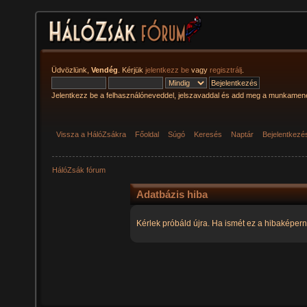
Üdvözlünk,
Vendég
. Kérjük
jelentkezz be
vagy
regisztrálj
.
Jelentkezz be a felhasználóneveddel, jelszavaddal és add meg a munkamen
Vissza a HálóZsákra
Főoldal
Súgó
Keresés
Naptár
Bejelentkezé
HálóZsák fórum
Adatbázis hiba
Kérlek próbáld újra. Ha ismét ez a hibaképern