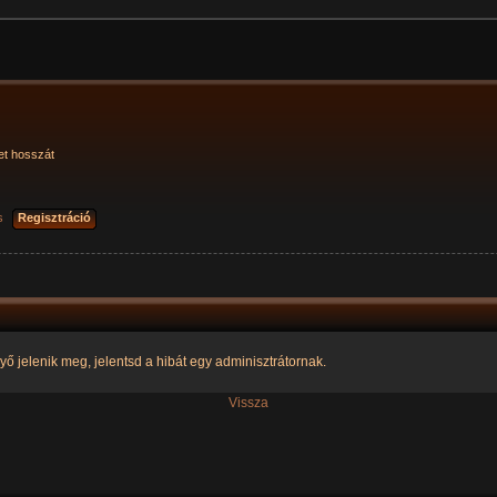
et hosszát
s
Regisztráció
yő jelenik meg, jelentsd a hibát egy adminisztrátornak.
Vissza