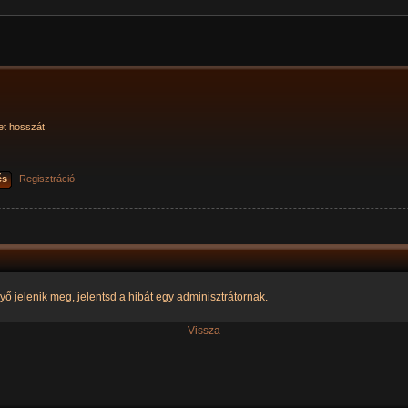
et hosszát
és
Regisztráció
yő jelenik meg, jelentsd a hibát egy adminisztrátornak.
Vissza