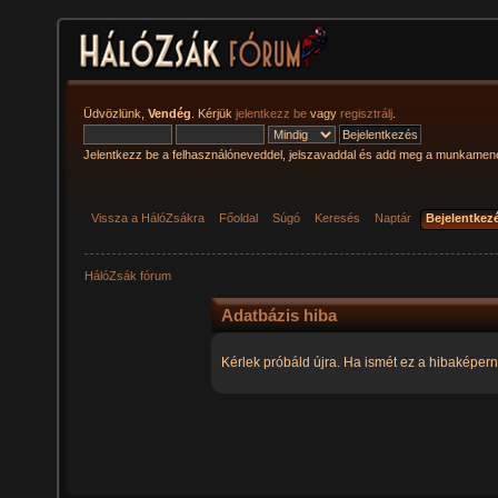
Üdvözlünk,
Vendég
. Kérjük
jelentkezz be
vagy
regisztrálj
.
Jelentkezz be a felhasználóneveddel, jelszavaddal és add meg a munkamen
Vissza a HálóZsákra
Főoldal
Súgó
Keresés
Naptár
Bejelentkez
HálóZsák fórum
Adatbázis hiba
Kérlek próbáld újra. Ha ismét ez a hibaképern