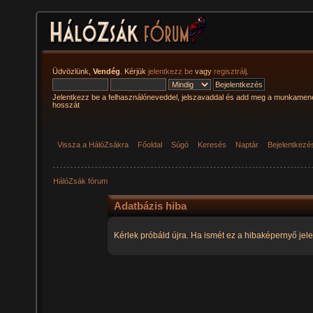
Üdvözlünk,
Vendég
. Kérjük
jelentkezz be
vagy
regisztrálj
.
Jelentkezz be a felhasználóneveddel, jelszavaddal és add meg a munkamen
hosszát
Vissza a HálóZsákra
Főoldal
Súgó
Keresés
Naptár
Bejelentkezé
HálóZsák fórum
Adatbázis hiba
Kérlek próbáld újra. Ha ismét ez a hibaképernyő jele