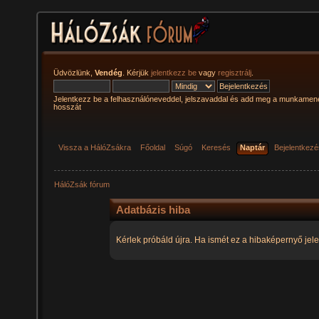
Üdvözlünk,
Vendég
. Kérjük
jelentkezz be
vagy
regisztrálj
.
Jelentkezz be a felhasználóneveddel, jelszavaddal és add meg a munkamen
hosszát
Vissza a HálóZsákra
Főoldal
Súgó
Keresés
Naptár
Bejelentkez
HálóZsák fórum
Adatbázis hiba
Kérlek próbáld újra. Ha ismét ez a hibaképernyő jele