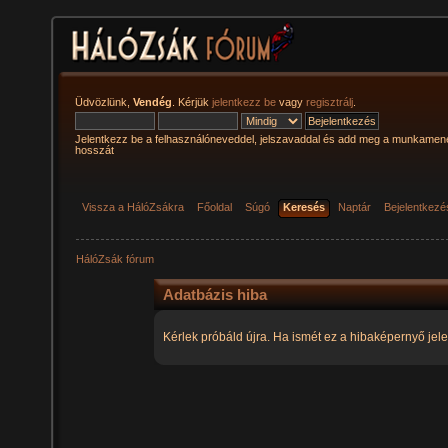
Üdvözlünk,
Vendég
. Kérjük
jelentkezz be
vagy
regisztrálj
.
Jelentkezz be a felhasználóneveddel, jelszavaddal és add meg a munkamen
hosszát
Vissza a HálóZsákra
Főoldal
Súgó
Keresés
Naptár
Bejelentkezé
HálóZsák fórum
Adatbázis hiba
Kérlek próbáld újra. Ha ismét ez a hibaképernyő jele