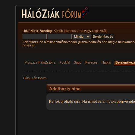
Üdvözlünk,
Vendég
. Kérjük
jelentkezz be
vagy
regisztrálj
.
Jelentkezz be a felhasználóneveddel, jelszavaddal és add meg a munkamen
hosszát
Vissza a HálóZsákra
Főoldal
Súgó
Keresés
Naptár
Bejelentkez
HálóZsák fórum
Adatbázis hiba
Kérlek próbáld újra. Ha ismét ez a hibaképernyő jele