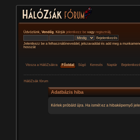
Üdvözlünk,
Vendég
. Kérjük
jelentkezz be
vagy
regisztrálj
.
Jelentkezz be a felhasználóneveddel, jelszavaddal és add meg a munkamen
hosszát
Vissza a HálóZsákra
Főoldal
Súgó
Keresés
Naptár
Bejelentkez
HálóZsák fórum
Adatbázis hiba
Kérlek próbáld újra. Ha ismét ez a hibaképernyő jele