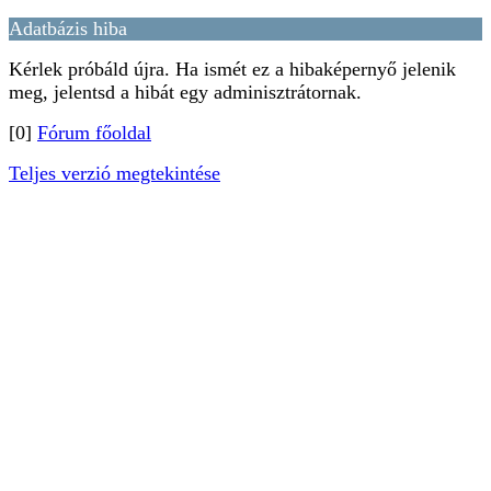
Adatbázis hiba
Kérlek próbáld újra. Ha ismét ez a hibaképernyő jelenik
meg, jelentsd a hibát egy adminisztrátornak.
[0]
Fórum főoldal
Teljes verzió megtekintése