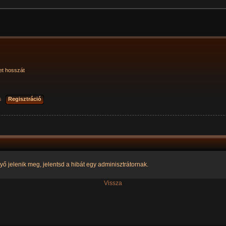
et hosszát
s
Regisztráció
yő jelenik meg, jelentsd a hibát egy adminisztrátornak.
Vissza