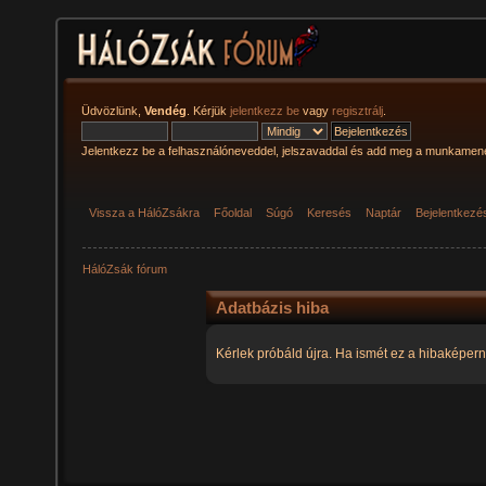
Üdvözlünk,
Vendég
. Kérjük
jelentkezz be
vagy
regisztrálj
.
Jelentkezz be a felhasználóneveddel, jelszavaddal és add meg a munkamen
Vissza a HálóZsákra
Főoldal
Súgó
Keresés
Naptár
Bejelentkezé
HálóZsák fórum
Adatbázis hiba
Kérlek próbáld újra. Ha ismét ez a hibaképern