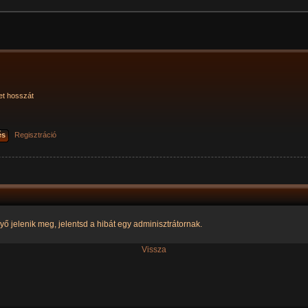
et hosszát
és
Regisztráció
yő jelenik meg, jelentsd a hibát egy adminisztrátornak.
Vissza