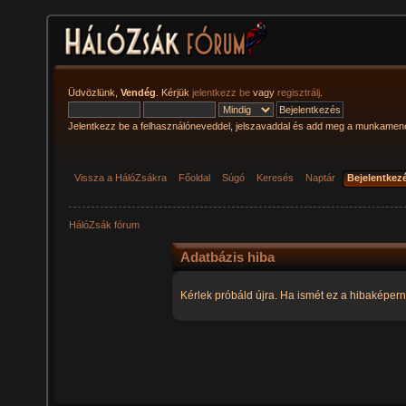
Üdvözlünk,
Vendég
. Kérjük
jelentkezz be
vagy
regisztrálj
.
Jelentkezz be a felhasználóneveddel, jelszavaddal és add meg a munkamen
Vissza a HálóZsákra
Főoldal
Súgó
Keresés
Naptár
Bejelentkez
HálóZsák fórum
Adatbázis hiba
Kérlek próbáld újra. Ha ismét ez a hibaképern