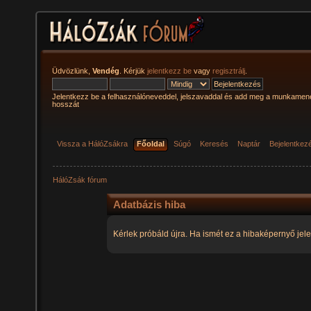
Üdvözlünk,
Vendég
. Kérjük
jelentkezz be
vagy
regisztrálj
.
Jelentkezz be a felhasználóneveddel, jelszavaddal és add meg a munkamen
hosszát
Vissza a HálóZsákra
Főoldal
Súgó
Keresés
Naptár
Bejelentkez
HálóZsák fórum
Adatbázis hiba
Kérlek próbáld újra. Ha ismét ez a hibaképernyő jele