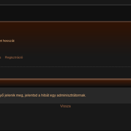
et hosszát
s
Regisztráció
yő jelenik meg, jelentsd a hibát egy adminisztrátornak.
Vissza