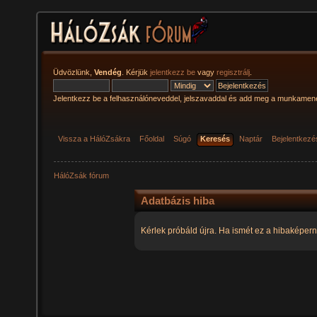
Üdvözlünk,
Vendég
. Kérjük
jelentkezz be
vagy
regisztrálj
.
Jelentkezz be a felhasználóneveddel, jelszavaddal és add meg a munkamen
Vissza a HálóZsákra
Főoldal
Súgó
Keresés
Naptár
Bejelentkezé
HálóZsák fórum
Adatbázis hiba
Kérlek próbáld újra. Ha ismét ez a hibaképern