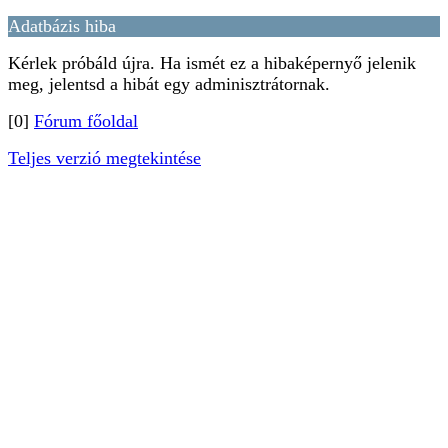
Adatbázis hiba
Kérlek próbáld újra. Ha ismét ez a hibaképernyő jelenik
meg, jelentsd a hibát egy adminisztrátornak.
[0]
Fórum főoldal
Teljes verzió megtekintése