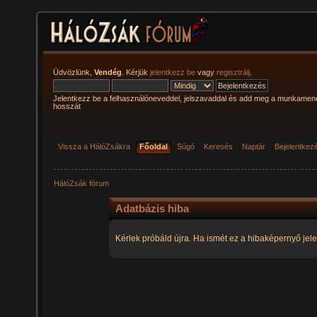
Üdvözlünk,
Vendég
. Kérjük
jelentkezz be
vagy
regisztrálj
.
Jelentkezz be a felhasználóneveddel, jelszavaddal és add meg a munkamen
hosszát
Vissza a HálóZsákra
Főoldal
Súgó
Keresés
Naptár
Bejelentkez
HálóZsák fórum
Adatbázis hiba
Kérlek próbáld újra. Ha ismét ez a hibaképernyő jele