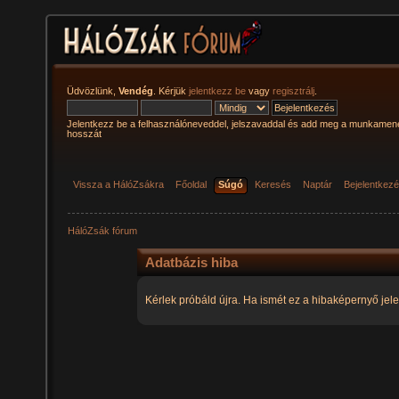
Üdvözlünk,
Vendég
. Kérjük
jelentkezz be
vagy
regisztrálj
.
Jelentkezz be a felhasználóneveddel, jelszavaddal és add meg a munkamen
hosszát
Vissza a HálóZsákra
Főoldal
Súgó
Keresés
Naptár
Bejelentkez
HálóZsák fórum
Adatbázis hiba
Kérlek próbáld újra. Ha ismét ez a hibaképernyő jele