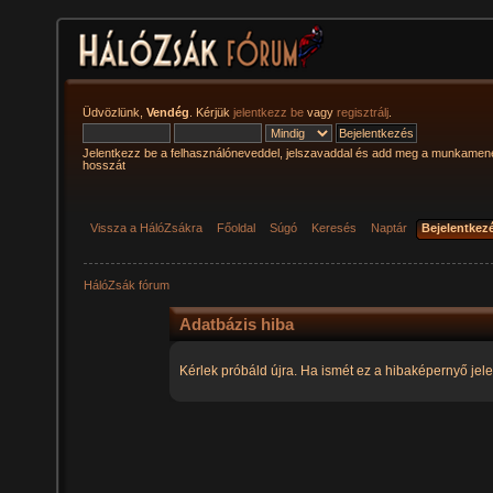
Üdvözlünk,
Vendég
. Kérjük
jelentkezz be
vagy
regisztrálj
.
Jelentkezz be a felhasználóneveddel, jelszavaddal és add meg a munkamen
hosszát
Vissza a HálóZsákra
Főoldal
Súgó
Keresés
Naptár
Bejelentkez
HálóZsák fórum
Adatbázis hiba
Kérlek próbáld újra. Ha ismét ez a hibaképernyő jele