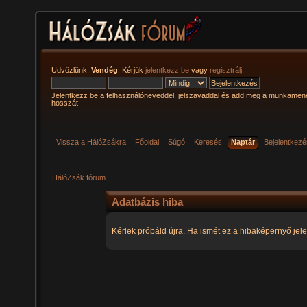
Üdvözlünk,
Vendég
. Kérjük
jelentkezz be
vagy
regisztrálj
.
Jelentkezz be a felhasználóneveddel, jelszavaddal és add meg a munkamen
hosszát
Vissza a HálóZsákra
Főoldal
Súgó
Keresés
Naptár
Bejelentkez
HálóZsák fórum
Adatbázis hiba
Kérlek próbáld újra. Ha ismét ez a hibaképernyő jele