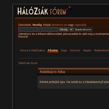
Üdvözlünk,
Vendég
. Kérjük
jelentkezz be
vagy
regisztrálj
.
Jelentkezz be a felhasználóneveddel, jelszavaddal és add meg a munkamen
hosszát
Vissza a HálóZsákra
Főoldal
Súgó
Keresés
Naptár
Bejelentkez
HálóZsák fórum
Adatbázis hiba
Kérlek próbáld újra. Ha ismét ez a hibaképernyő jele