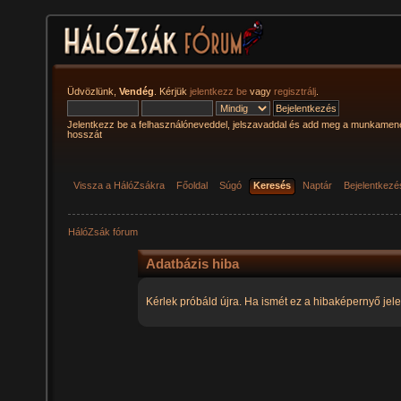
Üdvözlünk,
Vendég
. Kérjük
jelentkezz be
vagy
regisztrálj
.
Jelentkezz be a felhasználóneveddel, jelszavaddal és add meg a munkamen
hosszát
Vissza a HálóZsákra
Főoldal
Súgó
Keresés
Naptár
Bejelentkezé
HálóZsák fórum
Adatbázis hiba
Kérlek próbáld újra. Ha ismét ez a hibaképernyő jele