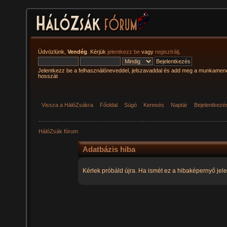
Üdvözlünk,
Vendég
. Kérjük
jelentkezz be
vagy
regisztrálj
.
Jelentkezz be a felhasználóneveddel, jelszavaddal és add meg a munkamen
hosszát
Vissza a HálóZsákra
Főoldal
Súgó
Keresés
Naptár
Bejelentkezé
HálóZsák fórum
Adatbázis hiba
Kérlek próbáld újra. Ha ismét ez a hibaképernyő jele